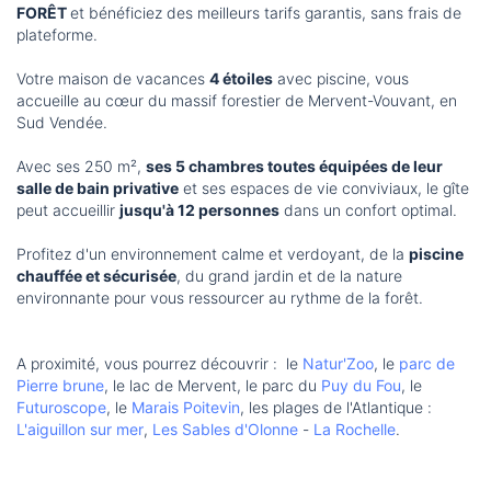
FORÊT
et bénéficiez des meilleurs tarifs garantis, sans frais de
plateforme.
Votre maison de vacances
4 étoiles
avec piscine, vous
accueille au cœur du massif forestier de Mervent-Vouvant, en
Sud Vendée.
Avec ses 250 m²,
ses 5 chambres toutes équipées de leur
salle de bain privative
et ses espaces de vie conviviaux, le gîte
peut accueillir
jusqu'à 12 personnes
dans un confort optimal.
Profitez d'un environnement calme et verdoyant, de la
piscine
chauffée et sécurisée
, du grand jardin et de la nature
environnante pour vous ressourcer au rythme de la forêt.
A proximité, vous pourrez découvrir : le
Natur'Zoo
, le
parc de
Pierre brune
, le lac de Mervent, le parc du
Puy du Fou
, le
Futuroscope
, le
Marais Poitevin
, les plages de l'Atlantique :
L'aiguillon sur mer
,
Les Sables d'Olonne
-
La Rochelle
.