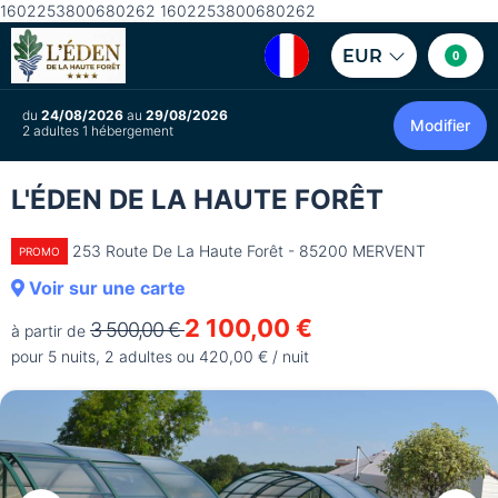
1602253800680262 1602253800680262
EUR
0
du
24/08/2026
au
29/08/2026
Modifier
2 adultes 1 hébergement
L'ÉDEN DE LA HAUTE FORÊT
253 Route De La Haute Forêt - 85200 MERVENT
PROMO
Voir sur une carte
2 100,00 €
3 500,00 €
à partir de
pour 5 nuits, 2 adultes ou 420,00 € / nuit