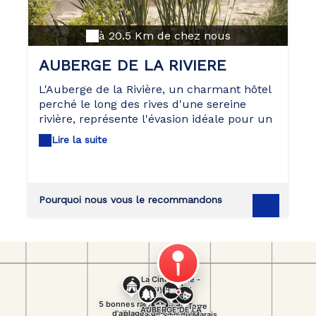
à 20.5 Km de chez nous
AUBERGE DE LA RIVIERE
L'Auberge de la Rivière, un charmant hôtel
perché le long des rives d'une sereine
rivière, représente l'évasion idéale pour un
séjour détendu. Offrant une variété de
Lire la suite
chambres, chaque espace est
méticuleusement aménagé pour garantir
un confort supérieur. Les chambres
offrent une vue apaisante sur la rivière,
Pourquoi nous vous le recommandons
créant une atmosphère propice à la
relaxation. Notre établissement comprend
également un restaurant sur place, où
vous pourrez vous régaler avec une
cuisine raffinée mettant en avant des plats
locaux et des saveurs internationales. La
possibilité de savourer un repas au
restaurant ajoute une touche