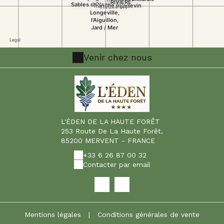
gastronomique exceptionnelle à votre
expérience. Que vous recherchiez un
refuge romantique, un lieu paisible pour
les familles ou un cadre tranquille pour
vos voyages d'affaires, l'Auberge de la
Venir chez nous
Rivière saura vous charmer par son confort
et son ambiance relaxante.
L'ÉDEN DE LA HAUTE FORÊT
253 Route De La Haute Forêt,
85200 MERVENT - FRANCE
+33 6 26 87 00 32
Contacter par email
Mentions légales
|
Conditions générales de vente