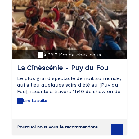
à 39.7 Km de chez nous
La Cinéscénie - Puy du Fou
Le plus grand spectacle de nuit au monde,
qui a lieu quelques soirs d'été au [Puy du
Fou], raconte à travers 1h40 de show en de
son et lumières, 1200 comédiens et
Lire la suite
danseurs mis en scène sur 23 hectares de
scène, l'histoire d'une famille vendéenne,
les Maupillier, du Moyen Âge au XXème
siècle. Réservation obligatoire.
Pourquoi nous vous le recommandons